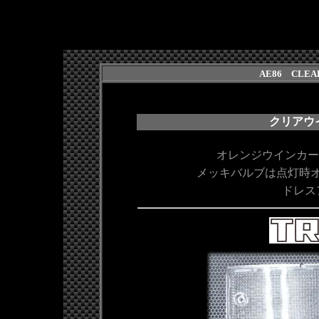
AE86 CLEA
クリアウ
オレンジウインカ
メッキバルブは点灯時
ドレス