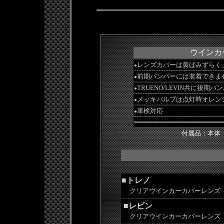
ウインカ
レンズカバーは黄ばみずらく
●
前期バンパーには装着できま
●
TRUENO/LEVIN共に後
●
メッキバルブは点灯時オレン
●
車検対応
●
付属品：本体（
■
トレノ
クリアウインカーカバーレンズ
■
レビン
クリアウインカーカバーレンズ