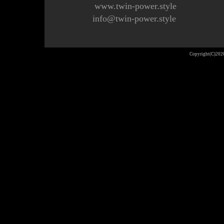
www.twin-power.style
info@twin-power.style
Copyright(C)20